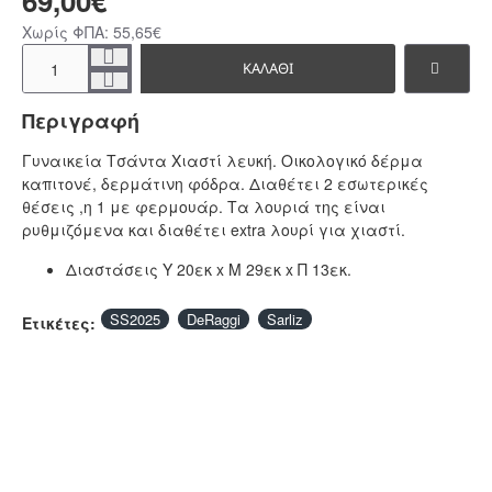
69,00€
Χωρίς ΦΠΑ: 55,65€
ΚΑΛΆΘΙ
Περιγραφή
Γυναικεία Τσάντα Χιαστί λευκή. Οικολογικό δέρμα
καπιτονέ, δερμάτινη φόδρα. Διαθέτει 2 εσωτερικές
θέσεις ,η 1 με φερμουάρ. Τα λουριά της είναι
ρυθμιζόμενα και διαθέτει extra λουρί για χιαστί.
Διαστάσεις Υ 20εκ x Μ 29εκ x Π 13εκ.
SS2025
DeRaggi
Sarliz
Ετικέτες: