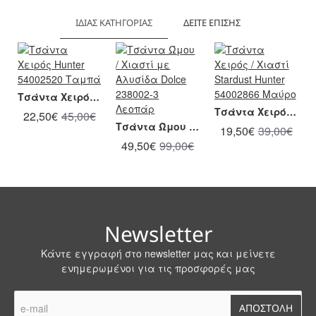
ΊΔΙΑΣ ΚΑΤΗΓΟΡΊΑΣ
ΔΕΊΤΕ ΕΠΊΣΗΣ
Τσάντα Χειρός Hunter 54002520 Ταμπά
Τσάντα Χειρός / Χιαστί Stardust Hunter 54002866 Μαύρο
22,50€
45,00€
Τσάντα Ώμου / Χιαστί με Αλυσίδα Dolce 238002-3 Λεοπάρ
19,50€
39,00€
49,50€
99,00€
Newsletter
Κάντε εγγραφή στο newsletter μας και μείνετε
ενημερωμένοι για τις προσφορές μας
e-
ΑΠΟΣΤΟΛΗ
mail