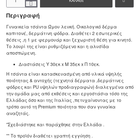
ΚΑΛΆΘΙ
Περιγραφή
Γυναικεία τσάντα Ώμου λευκή. Οικολογικό δέρμα
καπιτονέ, δερμάτινη φόδρα. Διαθέτει 2 εσωτερικές
θέσεις ,η 1 με φερμουάρ και ξεχωριστή θέση για κινητό.
Το λουρί της είναι ρυθμιζόμενο και η αλυσίδα
αποσπώμενη.
Διαστάσεις Υ 30εκ x Μ 35εκ x Π 10εκ.
Η τσάντα είναι κατασκευασμένη από υλικά υψηλής
ποιότητας & αντοχής (τεχνητά δέρματα ,δερμάτινες
φόδρες και PU υψηλών προδιαγραφών) διαλεγμένα από
την ομάδα μας από εκθέσεις και εργοστάσια τόσο της
Ελλάδας όσο και της Ιταλίας ,πετυχαίνοντας με το
τρόπο αυτό τη Premium ποιότητα που σαν γυναίκα
αναζητάς.
*Σχεδιάστηκε και παράχθηκε στην Ελλάδα .
** Το προϊόν διαθέτει γραπτή εγγύηση .