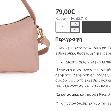
79,00€
Χωρίς ΦΠΑ: 63,71€
Περιγραφή
Γυναικεία τσάντα Ώμου nude.Τ
εσωτερικές θέσεις ,η 1 με φερ
Διαστάσεις Υ 24εκ x Μ 36ε
Η τσάντα είναι κατασκευασμέν
δέρματα ,δερμάτινες φόδρες 
ομάδα μας από εκθέσεις και ε
,πετυχαίνοντας με το τρόπο αυ
*Σχεδιάστηκε και παράχθηκε σ
** Το προϊόν διαθέτει γραπτή ε