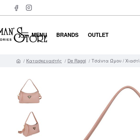
MENU
BRANDS
OUTLET
Κατασκευαστής
De Raggi
Τσάντα Ώμου / Χιαστί 
h
o
m
e