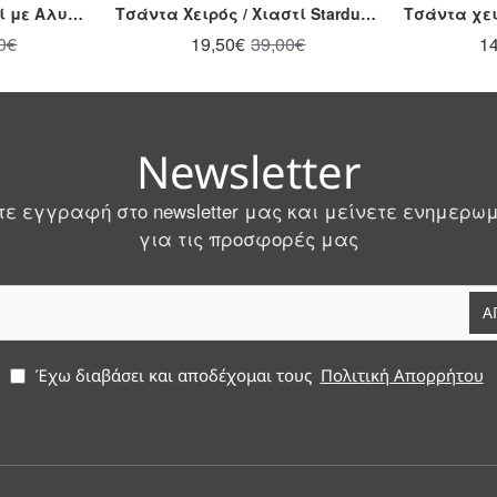
Τσάντα Ώμου / Χιαστί με Αλυσίδα Dolce 238002-3 Λεοπάρ
Τσάντα Χειρός / Χιαστί Stardust Hunter 54002866 Μαύρο
0€
19,50€
39,00€
1
Newsletter
ε εγγραφή στο newsletter μας και μείνετε ενημερω
για τις προσφορές μας
Α
Έχω διαβάσει και αποδέχομαι τους
Πολιτική Απορρήτου