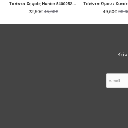
Τσάντα Χειρός Hunter 54002520 Ταμπά
22,50€
45,00€
49,50€
99,0
Κάντ
e-
mail