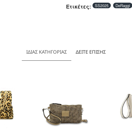
Ετικέτες:
SS2025
DeRaggi
ΊΔΙΑΣ ΚΑΤΗΓΟΡΊΑΣ
ΔΕΊΤΕ ΕΠΊΣΗΣ