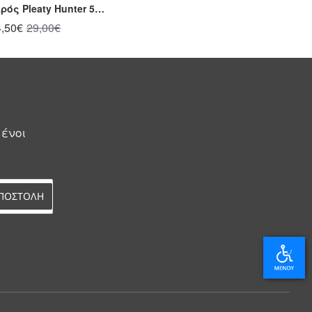
Τσάντα χειρός Pleaty Hunter 54002828 Μπεζ
4,50€
29,00€
μένοι
ΠΟΣΤΟΛΗ