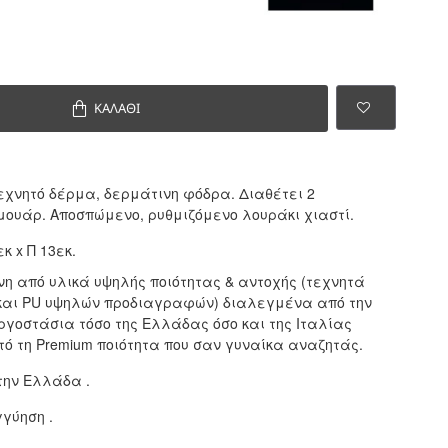
ΚΑΛΆΘΙ
εχνητό δέρμα, δερμάτινη φόδρα. Διαθέτει 2
μουάρ. Αποσπώμενο, ρυθμιζόμενο λουράκι χιαστί.
κ x Π 13εκ.
η από υλικά υψηλής ποιότητας & αντοχής (τεχνητά
και PU υψηλών προδιαγραφών) διαλεγμένα από την
ργοστάσια τόσο της Ελλάδας όσο και της Ιταλίας
τό τη Premium ποιότητα που σαν γυναίκα αναζητάς.
την Ελλάδα .
γγύηση .