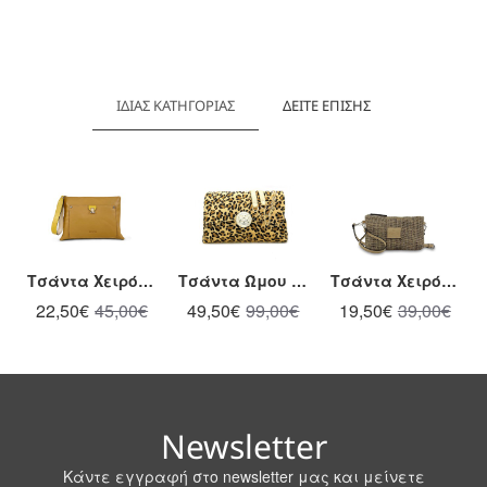
ΊΔΙΑΣ ΚΑΤΗΓΟΡΊΑΣ
ΔΕΊΤΕ ΕΠΊΣΗΣ
Τσάντα Χειρός Hunter 54002520 Ταμπά
Τσάντα Ώμου / Χιαστί με Αλυσίδα Dolce 238002-3 Λεοπάρ
Τσάντα Χειρός / Χιαστί Stardust Hunter 54002866 Μαύρο
22,50€
45,00€
49,50€
99,00€
19,50€
39,00€
Newsletter
Κάντε εγγραφή στο newsletter μας και μείνετε