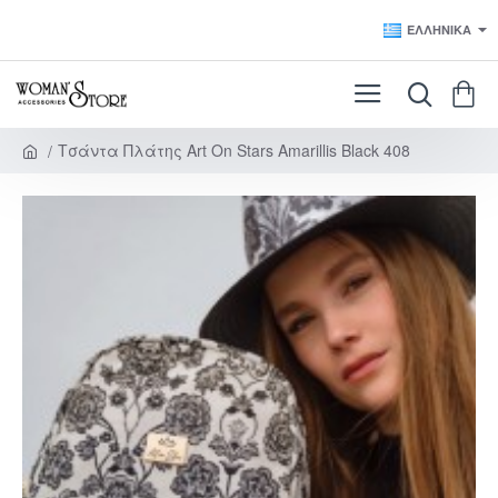
ΕΛΛΗΝΙΚΆ
Τσάντα Πλάτης Art On Stars Amarillis Black 408
h
o
m
e