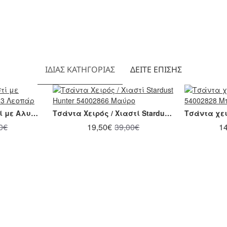
ΊΔΙΑΣ ΚΑΤΗΓΟΡΊΑΣ
ΔΕΊΤΕ ΕΠΊΣΗΣ
Τσάντα Ώμου / Χιαστί με Αλυσίδα Dolce 238002-3 Λεοπάρ
Τσάντα Χειρός / Χιαστί Stardust Hunter 54002866 Μαύρο
0€
19,50€
39,00€
1