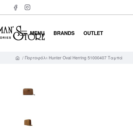
MENU
BRANDS
OUTLET
Πορτοφόλι Hunter Oval Herring 51000407 Ταμπά
h
o
m
e